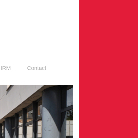
é IRM
Contact