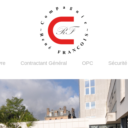
vre
Contractant Général
OPC
Sécurit